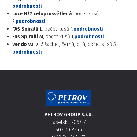
podrobnosti
Luce H/7 celoprosvětlená
, počet kusů
2,
podrobnosti
FAS Spiralli L
, počet kusů 1,
podrobnosti
Fas Spiralli M
, počet kusů 1,
podrobnosti
Vendo V217
, 6 šachet, černá, bílá, počet kusů 5,
podrobnosti
PETROV GROUP s.r.o.
Jaselská 206/27
602 00 Brno