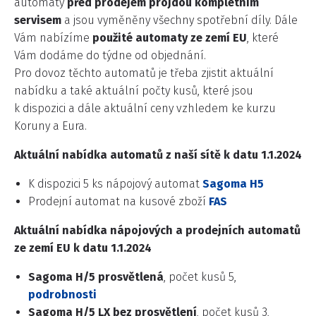
automaty
před prodejem projdou kompletním
servisem
a jsou vyměněny všechny spotřební díly. Dále
Vám nabízíme
použité automaty ze zemí EU
, které
Vám dodáme do týdne od objednání.
Pro dovoz těchto automatů je třeba zjistit aktuální
nabídku a také aktuální počty kusů, které jsou
k dispozici a dále aktuální ceny vzhledem ke kurzu
Koruny a Eura.
Aktuální nabídka automatů z naší sítě k datu 1.1.2024
K dispozici 5 ks nápojový automat
Sagoma H5
Prodejní automat na kusové zboží
FAS
Aktuální nabídka nápojových a prodejních automatů
ze zemí EU k datu 1.1.2024
Sagoma H/5 prosvětlená
, počet kusů 5,
podrobnosti
Sagoma H/5 LX bez prosvětlení
, počet kusů 3,