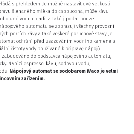
ládá s přehledem. Je možné nastavit dvě velikosti
řípravu šlehaného mléka do cappuccina, může kávu
 toho umí vodu chladit a také ji podat pouze
/ nápojového automatu se zobrazují všechny provozní
ných porcích kávy a také veškeré poruchové stavy. Je
ý automat ochrání před usazováním vodního kamene a
riální čistoty vody používané k přípravě nápojů
je zabudováno do podstavce nápojového automatu,
cky. Nabízí espresso, kávu, sodovou vodu,
odu.
Nápojový automat se sodobarem Waco je velmi
incovním zařízením.