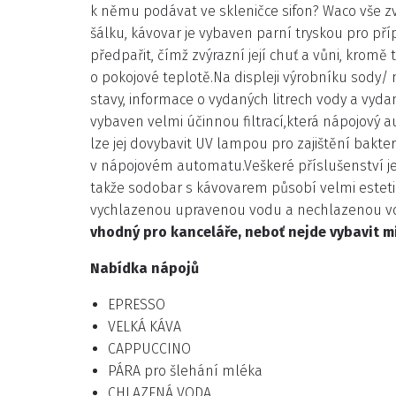
k němu podávat ve skleničce sifon? Waco vše zv
šálku, kávovar je vybaven parní tryskou pro p
předpařit, čímž zvýrazní její chuť a vůni, kromě
o pokojové teplotě.Na displeji výrobníku sody
stavy, informace o vydaných litrech vody a vyda
vybaven velmi účinnou filtrací,která nápojov
lze jej dovybavit UV lampou pro zajištění bakte
v nápojovém automatu.Veškeré příslušenství 
takže sodobar s kávovarem působí velmi esteti
vychlazenou upravenou vodu a nechlazenou v
vhodný pro kanceláře, neboť nejde vybavit m
Nabídka nápojů
EPRESSO
VELKÁ KÁVA
CAPPUCCINO
PÁRA pro šlehání mléka
CHLAZENÁ VODA